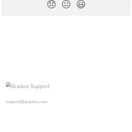
😞
😐
😃
support@gradoo.com