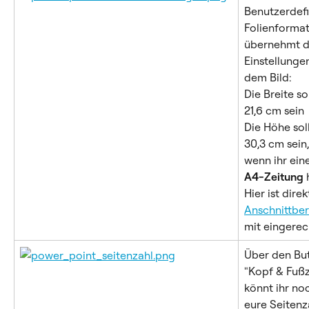
Benutzerdefi
Folienformat
übernehmt d
Einstellunge
dem Bild:
Die Breite sol
21,6 cm sein
Die Höhe soll
30,3 cm sein,
wenn ihr eine
A4-Zeitung
 
Hier ist direk
Anschnittber
mit eingerec
Über den But
"Kopf & Fußz
könnt ihr no
eure Seitenz