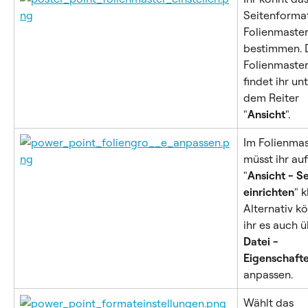
Seitenformat
Folienmaster
bestimmen. 
Folienmaster
findet ihr unt
dem Reiter 
"
Ansicht
".
Im Folienmas
müsst ihr auf
"
Ansicht - Se
einrichten
" k
Alternativ kö
ihr es auch ü
Datei - 
Eigenschaft
anpassen.
Wählt das 