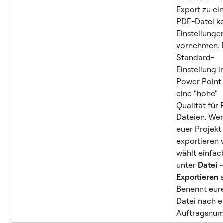
Export zu ein
PDF-Datei ke
Einstellunge
vornehmen. 
Standard-
Einstellung i
Power Point i
eine "hohe" 
Qualität für
Dateien. Wen
euer Projekt 
exportieren w
wählt einfac
unter 
Datei -
Exportieren
 
Benennt eur
Datei nach e
Auftragsnum