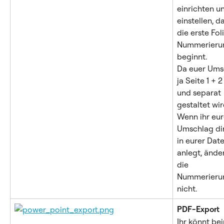
einrichten u
einstellen, da
die erste Foli
Nummerierun
beginnt.
Da euer Ums
ja Seite 1 + 2
und separat 
gestaltet wir
Wenn ihr eur
Umschlag dir
in eurer Date
anlegt, änder
die 
Nummerieru
nicht.
PDF-Export
Ihr könnt be