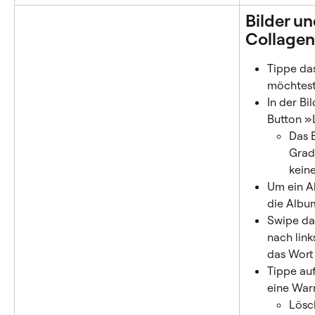
Bilder un
Collagen
Tippe das
möchtest
In der Bi
Button »
Das B
Grad
kein
Um ein A
die Albu
Swipe da
nach link
das Wort
Tippe auf
eine War
Lösch