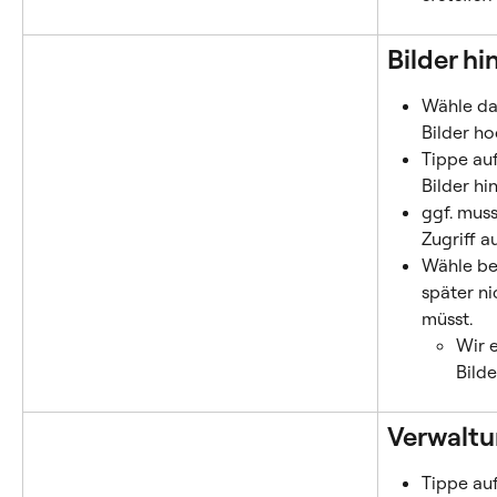
Bilder h
Wähle das
Bilder h
Tippe au
Bilder hi
ggf. mus
Zugriff a
Wähle bew
später ni
müsst.
Wir 
Bild
Verwaltu
Tippe auf