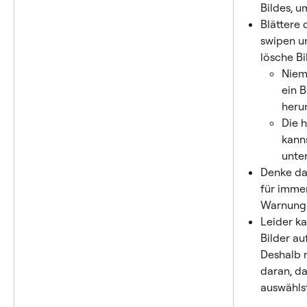
Bildes, 
Blättere
swipen un
lösche Bi
Niem
ein B
heru
Die 
kann
unter
Denke dar
für immer
Warnung 
Leider ka
Bilder au
Deshalb 
daran, da
auswähls