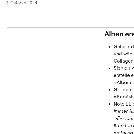
4. Oktober 2024
Alben ers
Gehe im 
und wähl
Collagen
Sieh dir
erstelle 
»Album er
Gib dem 
»Kursfah
Note 👉🏼 :
immer Alb
»Einrich
Komitee 
erstellen 